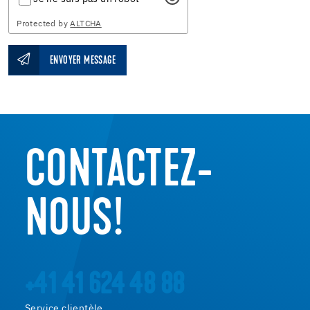
Protected by
ALTCHA
ENVOYER MESSAGE
CONTACTEZ-
NOUS!
+41 41 624 48 88
Service clientèle