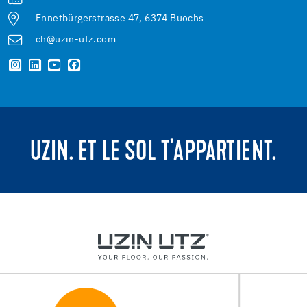
Ennetbürgerstrasse 47, 6374 Buochs
ch@uzin-utz.com
UZIN. ET LE SOL T'APPARTIENT.