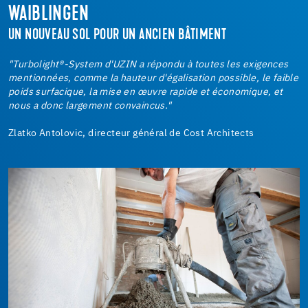
WAIBLINGEN
UN NOUVEAU SOL POUR UN ANCIEN BÂTIMENT
"Turbolight®-System d'UZIN a répondu à toutes les exigences
mentionnées, comme la hauteur d'égalisation possible, le faible
poids surfacique, la mise en œuvre rapide et économique, et
nous a donc largement convaincus."
Zlatko Antolovic, directeur général de Cost Architects