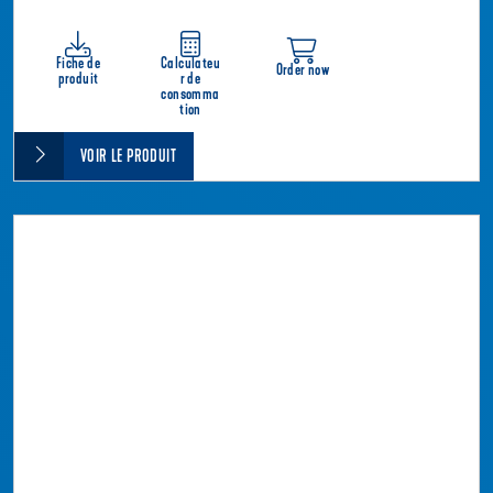
Fiche de
Calculateu
Order now
produit
r de
consomma
tion
VOIR LE PRODUIT