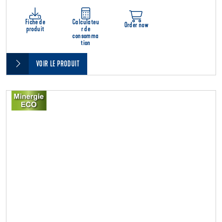
Fiche de
Calculateu
Order now
produit
r de
consomma
tion
VOIR LE PRODUIT