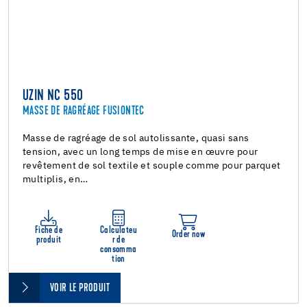
UZIN NC 550
MASSE DE RAGRÉAGE FUSIONTEC
Masse de ragréage de sol autolissante, quasi sans
tension, avec un long temps de mise en œuvre pour
revêtement de sol textile et souple comme pour parquet
multiplis, en…
Fiche de
Calculateu
Order now
produit
r de
consomma
tion
VOIR LE PRODUIT