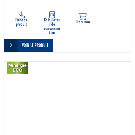
Fiche de
Calculateu
Order now
produit
r de
consomma
tion
VOIR LE PRODUIT