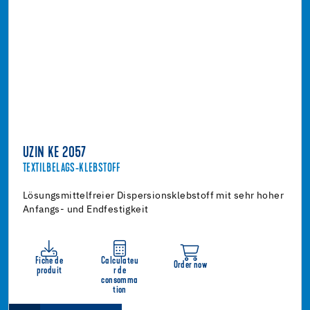
UZIN KE 2057
TEXTILBELAGS-KLEBSTOFF
Lösungsmittelfreier Dispersionsklebstoff mit sehr hoher
Anfangs- und Endfestigkeit
Fiche de
Calculateu
Order now
produit
r de
consomma
tion