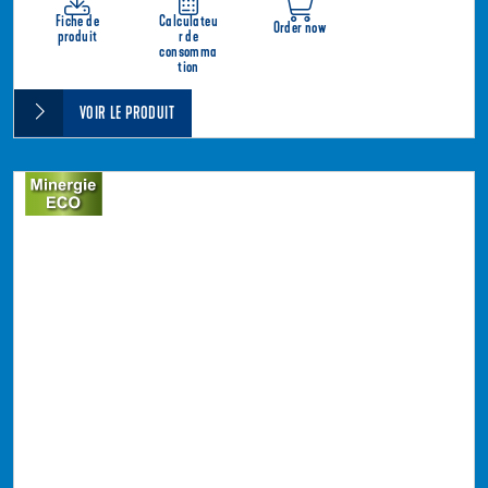
Fiche de
Calculateu
Order now
produit
r de
consomma
tion
VOIR LE PRODUIT