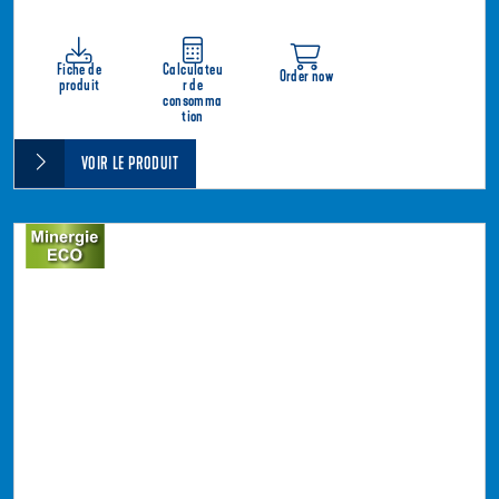
Fiche de
Calculateu
Order now
produit
r de
consomma
tion
VOIR LE PRODUIT