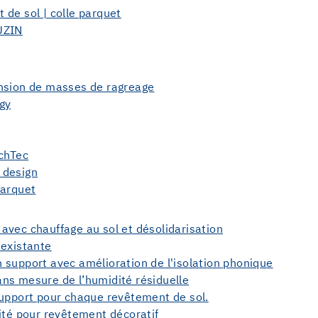
 de sol | colle parquet
UZIN
ension de masses de ragreage
gy
tchTec
 design
parquet
avec chauffage au sol et désolidarisation
 existante
 support avec amélioration de l'isolation phonique
ns mesure de l’humidité résiduelle
support pour chaque revêtement de sol.
ité pour revêtement décoratif