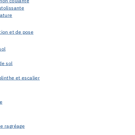
non coulante
tolissante
mature
tion et de pose
sol
de sol
linthe et escalier
re
de ragréage