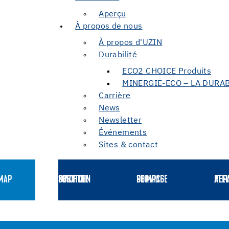
Aperçu
À propos de nous
À propos d'UZIN
Durabilité
ECO2 CHOICE Produits
MINERGIE-ECO – LA DURA
Carrière
News
Newsletter
Événements
Sites & contact
MAP
SERVICE LOCATION DE MACHINE
SERVICE DE POMPAGE
ATELIER