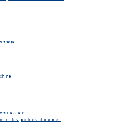
pompage
chine
entification
ion sur les produits chimiques