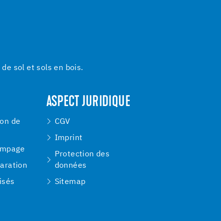
e sol et sols en bois.
ASPECT JURIDIQUE
ion de
CGV
Imprint
ompage
Protection des
paration
données
isés
Sitemap