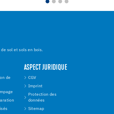
e sol et sols en bois.
ASPECT JURIDIQUE
ion de
CGV
Imprint
ompage
Protection des
paration
données
isés
Sitemap