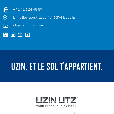
+41 41 624 48 89
Ennetbürgerstrasse 47, 6374 Buochs
ch@uzin-utz.com
UZIN. ET LE SOL T'APPARTIENT.