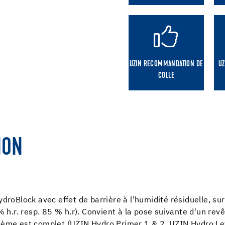
UZIN RECOMMANDATION DE
UZ
COLLE
ION
oBlock avec effet de barrière à l'humidité résiduelle, su
h.r. resp. 85 % h.r). Convient à la pose suivante d'un rev
stème est complet (UZIN Hydro Primer 1 & 2, UZIN Hydro Le