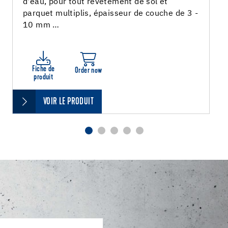
d'eau, pour tout revêtement de sol et
parquet multiplis, épaisseur de couche de 3 -
10 mm …
Fiche de
Order now
produit
VOIR LE PRODUIT