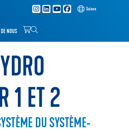
Suisse
 DE NOUS
HYDRO
 1 ET 2
SYSTÈME DU SYSTÈME-