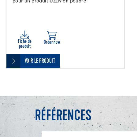
pour un produit UZIN en poudre
Fiche de
Order now
produit
VOIR LE PRODUIT
RÉFÉRENCES