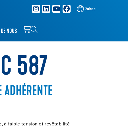
Suisse
 DE NOUS
NC 587
E ADHÉRENTE
 à faible tension et revêtabilité