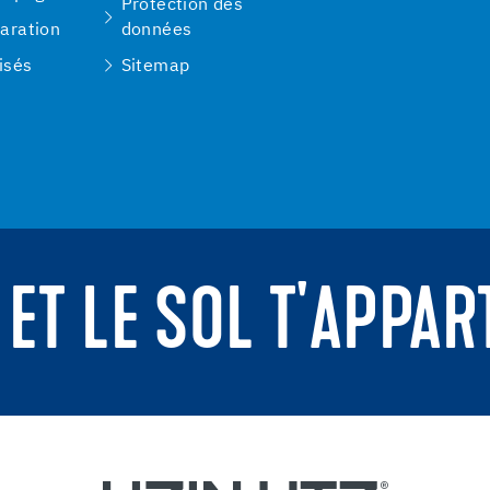
Protection des
paration
données
isés
Sitemap
 ET LE SOL T'APPAR