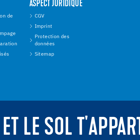
ASPECT JURIDIQUE
ion de
CGV
Imprint
ompage
Protection des
paration
données
isés
Sitemap
 ET LE SOL T'APPAR