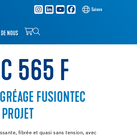
Suisse
 DE NOUS
NC 565 F
AGRÉAGE FUSIONTEC
 PROJET
ssante, fibrée et quasi sans tension, avec