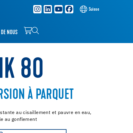
Suisse
 DE NOUS
MK 80
RSION À PARQUET
istante au cisaillement et pauvre en eau,
le au gonflement