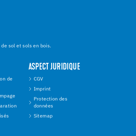
e sol et sols en bois.
ASPECT JURIDIQUE
ion de
CGV
Imprint
ompage
Protection des
paration
données
isés
Sitemap