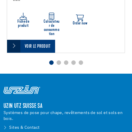
Fiche de
Calculateu
Order now
produit
r de
consomma
tion
VOIR LE PRODUIT
UZIN UTZ SUISSE SA
Systèmes de pose pour chape, revêtements de sol et sols en
bois.
Sites & Contact