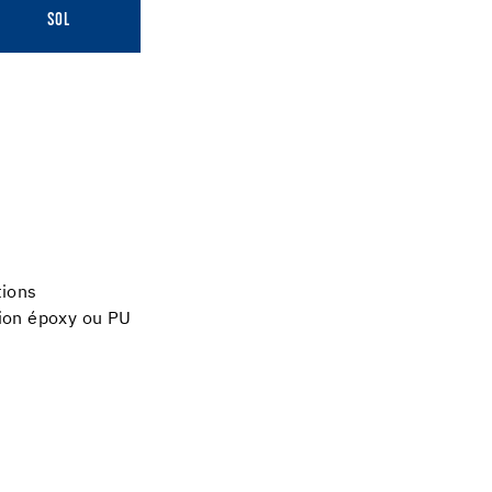
SOL
tions
tion époxy ou PU