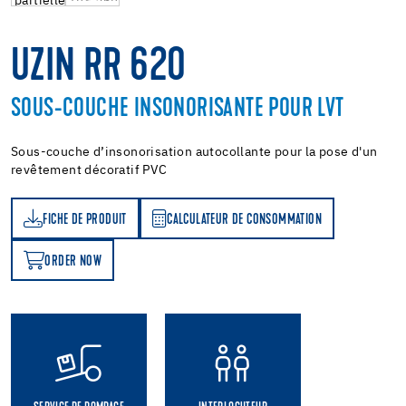
UZIN RR 620
SOUS-COUCHE INSONORISANTE POUR LVT
Sous-couche d’insonorisation autocollante pour la pose d'un
revêtement décoratif PVC
FICHE DE PRODUIT
CALCULATEUR DE CONSOMMATION
T
ATEUR DE CONSOMMATION
ORDER NOW
OW