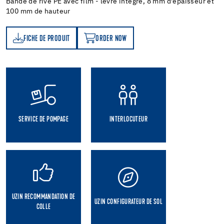
Bande de rive PE avec film - lèvre intégré, 8 mm d’épaisseur et
100 mm de hauteur
FICHE DE PRODUIT
ORDER NOW
T
ORDER NOW
SERVICE DE POMPAGE
INTERLOCUTEUR
UZIN RECOMMANDATION DE
UZIN CONFIGURATEUR DE SOL
COLLE