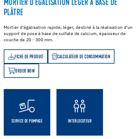
MORTIER D'ÉGALISATION LÉGER À BASE DE
PLÂTRE
Mortier d'égalisation rapide, léger, destiné à la réalisation d'un
support de pose à base de sulfate de calcium, épaisseur de
couche de 20 - 300 mm.
FICHE DE PRODUIT
CALCULATEUR DE CONSOMMATION
T
ATEUR DE CONSOMMATION
ORDER NOW
OW
SERVICE DE POMPAGE
INTERLOCUTEUR