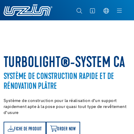
TURBOLIGHT®-SYSTEM CA
SYSTÈME DE CONSTRUCTION RAPIDE ET DE
RÉNOVATION PLÂTRE
Système de construction pour la réalisation d‘un support
rapidement apte à la pose pour quasi tout type de revêtement
d‘usure
FICHE DE PRODUIT
ORDER NOW
T
ORDER NOW